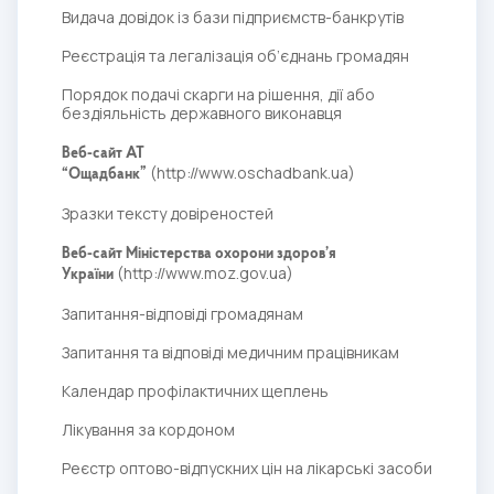
Видача довідок із бази підприємств-банкрутів
Реєстрація та легалізація об’єднань громадян
Порядок подачі скарги на рішення, дії або
бездіяльність державного виконавця
Веб-сайт АТ
(
http://www.oschadbank.ua
)
“Ощадбанк”
Зразки тексту довіреностей
Веб-сайт Міністерства охорони здоров’я
(
http://www.moz.gov.ua
)
України
Запитання-відповіді громадянам
Запитання та відповіді медичним працівникам
Календар профілактичних щеплень
Лікування за кордоном
Реєстр оптово-відпускних цін на лікарські засоби