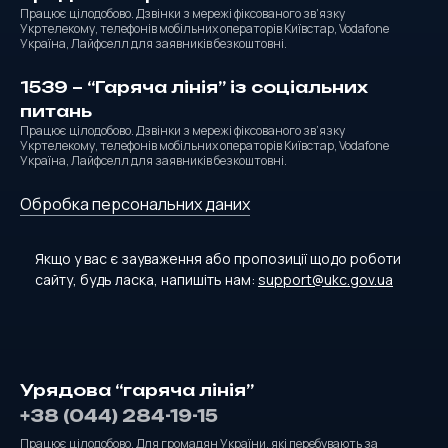
Працює цілодобово. Дзвінки з мережі фіксованого зв’язку
Укртелекому, телефонів мобільних операторів Київстар, Vodafone
Україна, Лайфселл для заявників безкоштовні.
1539 – “Гаряча лінія” із соціальних
питань
Працює цілодобово. Дзвінки з мережі фіксованого зв’язку
Укртелекому, телефонів мобільних операторів Київстар, Vodafone
Україна, Лайфселл для заявників безкоштовні.
Обробка персональних даних
Якщо у вас є зауваження або пропозиції щодо роботи
сайту, будь ласка, напишіть нам:
support@ukc.gov.ua
Урядова “гаряча лінія”
+38 (044) 284-19-15
Працює цілодобово. Для громадян України, які перебувають за