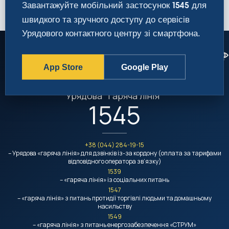
Завантажуйте мобільний застосунок
для
1545
швидкого та зручного доступу до сервісів
Урядового контактного центру зі смартфона.
App Store
Google Play
Урядовий контактний центр
Урядова "гаряча лінія"
1545
+38 (044) 284-19-15
– Урядова «гаряча лінія» для дзвінків із-за кордону (оплата за тарифами
відповідного оператора зв’язку)
1539
– «гаряча лінія» із соціальних питань
1547
– «гаряча лінія» з питань протидії торгівлі людьми та домашньому
насильству
1549
– «гаряча лінія» з питань енергозабезпечення «СТРУМ»