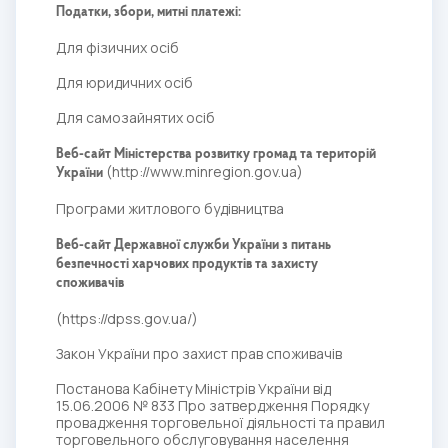
Податки, збори, митні платежі:
Для фізичних осіб
Для юридичних осіб
Для самозайнятих осіб
Веб-сайт Міністерства розвитку громад та територій
(
http://www.minregion.gov.ua
)
України
Програми житлового будівництва
Веб-сайт Державної служби України з питань
безпечності харчових продуктів та захисту
споживачів
(
https://dpss.gov.ua/
)
Закон України про захист прав споживачів
Постанова Кабінету Міністрів України вiд
15.06.2006 № 833 Про затвердження Порядку
провадження торговельної діяльності та правил
торговельного обслуговування населення