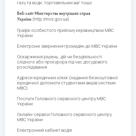
газу та води, торговельних ваг тощо
Веб-сайт Міністерства внутрішніх справ
(
http://mvs.gov.ua
)
України
Графік особистого прийому керівництвом МВС
України
Електронні звернення громадян до МВС України
Оскарження рішень, дій чи бездіяльності
слідчого або прокурора під час досудового
розслідування
Адреси юридичних клінік (надання безкоштовної
юридичної допомоги студентами вишів системи
МВС)
Послуги Головного сервісного центру МВС
України
Онлайн-сервіси Головного сервісного центру
МВС України
Електронний кабінет водія