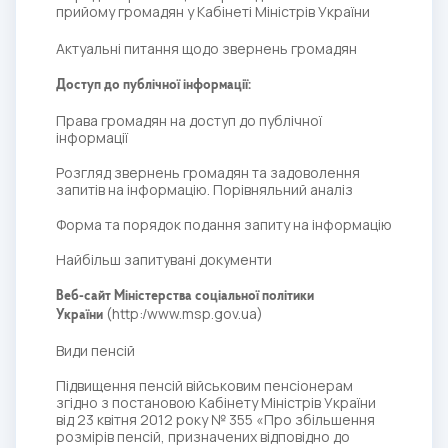
прийому громадян у Кабінеті Міністрів України
Актуальні питання щодо звернень громадян
Доступ до публічної інформації:
Права громадян на доступ до публічної
інформації
Розгляд звернень громадян та задоволення
запитів на інформацію. Порівняльний аналіз
Форма та порядок подання запиту на інформацію
Найбільш запитувані документи
Веб-сайт Міністерства соціальної політики
(
http:/www.msp.gov.ua
)
України
Види пенсій
Підвищення пенсій військовим пенсіонерам
згідно з постановою Кабінету Міністрів України
від 23 квітня 2012 року № 355 «Про збільшення
розмірів пенсій, призначених відповідно до