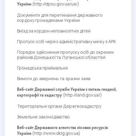
(
http://dpsu.gov.ua/ua/
)
України
Документи для перетинання державного
кордону громадянами України
Виїзд за кордон неповнолітніх дітей
Пропуск осіб через адміністративну межу з АРК
Порядок здійснення пропуску осіб до окремих
районів Донецької та Луганської областей
Громадська приймальня
Вимоги до звернень та зразки заяв
Веб-сайт Державної служби України з питань геодезії,
(
http://land.gov.ua/
)
картографії та кадастру
Територіальні органи Держгеокадастру
Земельне законодавство
Веб-сайт Державного агентства лісових ресурсів
(
http://www.dklg.gov.ua
)
України