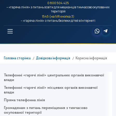
0 800 504 425
– «гаряча лінія» з питань освіти для мешканців тимчасово окупованих
територій
1545 (на IVR кнопка 3)
– «гаряча лінія» з питань безпеки дітей в Інтернеті
Головна сторінка
Довідкова інформація
Корисна інформація
Телефонні «гарячі лінії» центральних органів виконавчої
влади
Телефонні «гарячі лінії» місцевих органів виконавчої
влади
Пряма телефонна лінія
Громадянам з питань переміщення з тимчасово
окупованої території