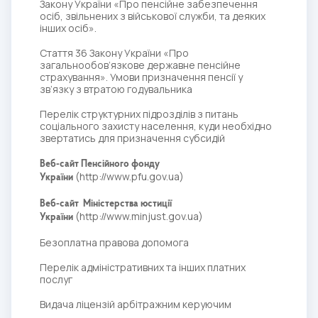
Закону України «Про пенсійне забезпечення
осіб, звільнених з військової служби, та деяких
інших осіб».
Стаття 36 Закону України «Про
загальнообов’язкове державне пенсійне
страхування». Умови призначення пенсії у
зв’язку з втратою годувальника
Перелік структурних підрозділів з питань
соціального захисту населення, куди необхідно
звертатись для призначення субсидій
Веб-сайт Пенсійного фонду
(
http://www.pfu.gov.ua
)
України
Веб-сайт Міністерства юстиції
(
http://www.minjust.gov.ua
)
України
Безоплатна правова допомога
Перелік адміністративних та інших платних
послуг
Видача ліцензій арбітражним керуючим