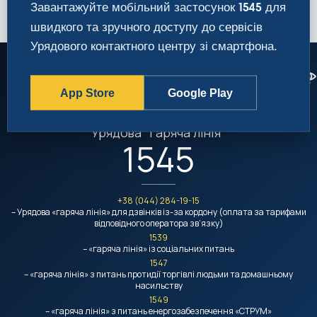
Завантажуйте мобільний застосунок
для
1545
швидкого та зручного доступу до сервісів
Урядового контактного центру зі смартфона.
App Store
Google Play
Урядовий контактний центр
Урядова "гаряча лінія"
1545
+38 (044) 284-19-15
– Урядова «гаряча лінія» для дзвінків із-за кордону (оплата за тарифами
відповідного оператора зв’язку)
1539
– «гаряча лінія» із соціальних питань
1547
– «гаряча лінія» з питань протидії торгівлі людьми та домашньому
насильству
1549
– «гаряча лінія» з питань енергозабезпечення «СТРУМ»