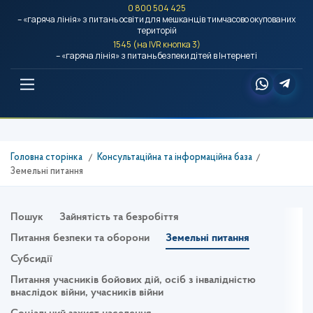
0 800 504 425
– «гаряча лінія» з питань освіти для мешканців тимчасово окупованих
територій
1545 (на IVR кнопка 3)
– «гаряча лінія» з питань безпеки дітей в Інтернеті
Головна сторінка
Консультаційна та інформаційна база
Земельні питання
Пошук
Зайнятість та безробіття
Питання безпеки та оборони
Земельні питання
Субсидії
Питання учасників бойових дій, осіб з інвалідністю
внаслідок війни, учасників війни