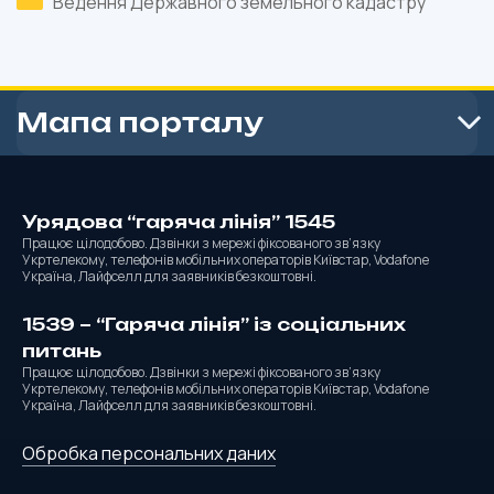
Ведення Державного земельного кадастру
Мапа порталу
Урядова “гаряча лінія” 1545
Працює цілодобово. Дзвінки з мережі фіксованого зв’язку
Укртелекому, телефонів мобільних операторів Київстар, Vodafone
Україна, Лайфселл для заявників безкоштовні.
1539 – “Гаряча лінія” із соціальних
питань
Працює цілодобово. Дзвінки з мережі фіксованого зв’язку
Укртелекому, телефонів мобільних операторів Київстар, Vodafone
Україна, Лайфселл для заявників безкоштовні.
Обробка персональних даних