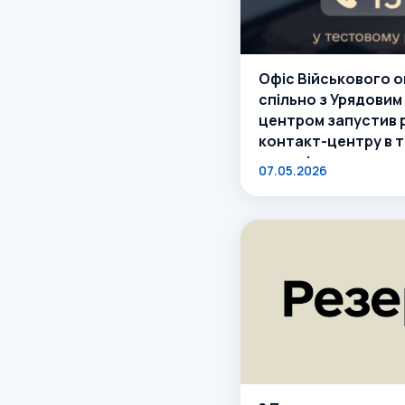
Офіс Військового 
спільно з Урядови
центром запустив 
контакт-центру в 
режимі.
07.05.2026