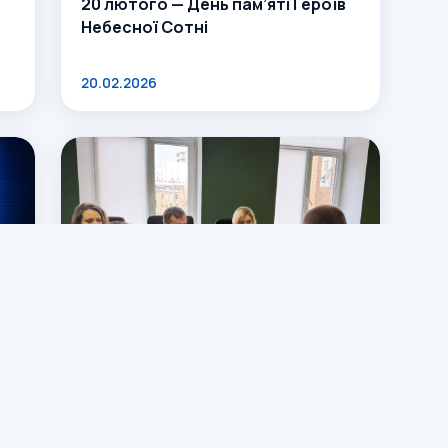
20 лютого — День пам’яті Героїв
Небесної Сотні
20.02.2026
є
Урядовий контактний центр та
Держпродспоживслужба
підписали Меморандум про
співпрацю