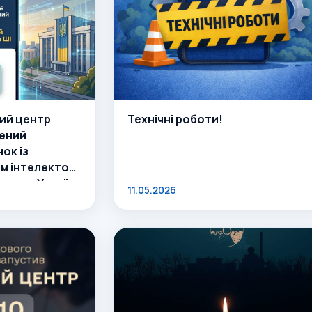
ий центр
Технічні роботи!
ений
ок із
м інтелектом
го, що Україна
11.05.2026