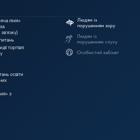
яча лінія»
 за
зв’язку)
Людям із
 питань
порушенням слуху
дії торгівлі
у
Особистий кабінет
итань освіти
них
нія» з