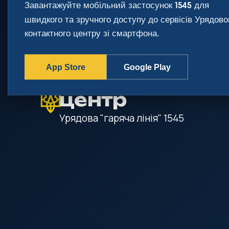
Завантажуйте мобільний застосунок
для
1545
gov.ua
швидкого та зручного доступу до сервісів Урядово
Державні сайти України
контактного центру зі смартфона.
App Store
Google Play
Урядовий кон
центр
Урядова "гаряча лінія"
1545