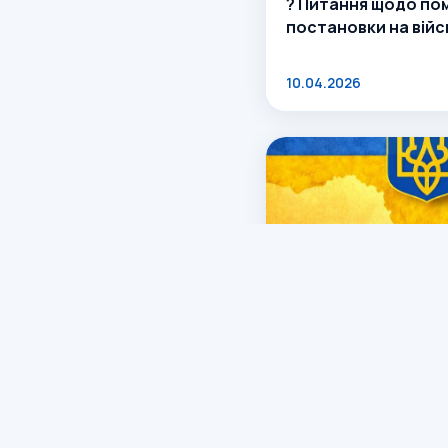
? Питання щодо по
постановки на війс
10.04.2026
19 лютого — День 
герба України