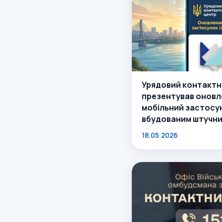
Урядовий контактн
презентував оновл
мобільний застосун
вбудованим штучни
— ще один доказ то
18.05.2026
не зупиняється.