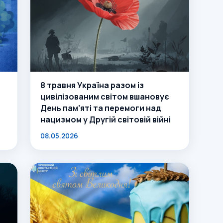
8 травня Україна разом із
цивілізованим світом вшановує
День пам’яті та перемоги над
нацизмом у Другій світовій війні
08.05.2026