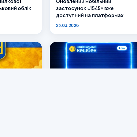
милкової
Оновлений мобільний
ьковий облік
застосунок «1545» вже
доступний на платформах
23.03.2026
Державного
?З 1 березня 2026 року запрацю
нова модель Національного
кешбеку