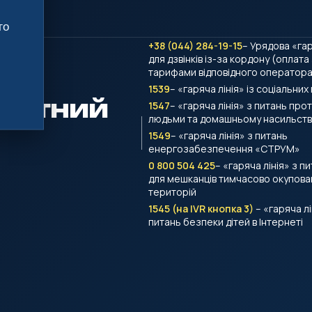
го
+38 (044) 284-19-15
– Урядова «гар
для дзвінків із-за кордону (оплата
тарифами відповідного оператора 
1539
– «гаряча лінія» із соціальних
тактний
1547
– «гаряча лінія» з питань проти
людьми та домашньому насильств
1549
– «гаряча лінія» з питань
енергозабезпечення «СТРУМ»
0 800 504 425
– «гаряча лінія» з п
для мешканців тимчасово окупова
територій
1545 (на IVR кнопка 3)
– «гаряча лі
питань безпеки дітей в Інтернеті