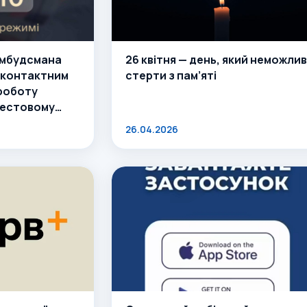
омбудсмана
26 квітня — день, який неможли
м контактним
стерти з пам’яті
роботу
тестовому
26.04.2026