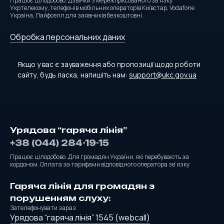
Працює цілодобово. Дзвінки з мережі фіксованого зв’язку
Укртелекому, телефонів мобільних операторів Київстар, Vodafone
Україна, Лайфселл для заявників безкоштовні.
Обробка персональних даних
Якщо у вас є зауваження або пропозиції щодо роботи
сайту, будь ласка, напишіть нам:
support@ukc.gov.ua
Урядова “гаряча лінія”
+38 (044) 284-19-15
Працює цілодобово. Для громадян України, які перебувають за
кордоном. Оплата за тарифами відповідного оператора зв’язку
Гаряча лінія для громадян з
порушенням слуху:
Зателефонувати зараз
Урядова “гаряча лінія” 1545 (webcall)