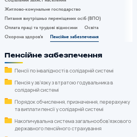
Соціальний захист населення
Житлово-комунальне господарство
Питання внутрішньо переміщених осіб (ВПО)
Оплата праці та трудові відносини
Освіта
Охорона здоров'я
Пенсійне забезпечення
Пенсійне забезпечення
Пенсії по інвалідності в солідарній системі
Пенсія у зв'язку з втратою годувальника в
солідарній системі
Порядок обчислення, призначення, перерахунку
та виплати пенсії у солідарній системі
Накопичувальна система загальнообов'язкового
державного пенсійного страхування