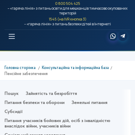
0 800 504 425
– «гаряча лінія» з питань освіти для мешканців тимчасово окупованих
територій
1545 (на IVR кнопка 3)
– «гаряча лінія» з питань безпеки дітей в Інтернеті
Головна сторінка
Консультаційна та інформаційна база
Пенсійне забезпечення
Пошук
Зайнятість та безробіття
Питання безпеки та оборони
Земельні питання
Субсидії
Питання учасників бойових дій, осіб з інвалідністю
внаслідок війни, учасників війни