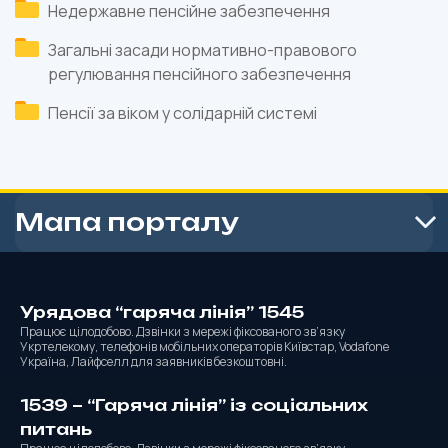
Недержавне пенсійне забезпечення
Загальні засади нормативно-правового
регулювання пенсійного забезпечення
Пенсії за віком у солідарній системі
Мапа порталу
Урядова “гаряча лінія” 1545
Працює цілодобово. Дзвінки з мережі фіксованого зв’язку
Укртелекому, телефонів мобільних операторів Київстар, Vodafone
Україна, Лайфселл для заявників безкоштовні.
1539 – “Гаряча лінія” із соціальних
питань