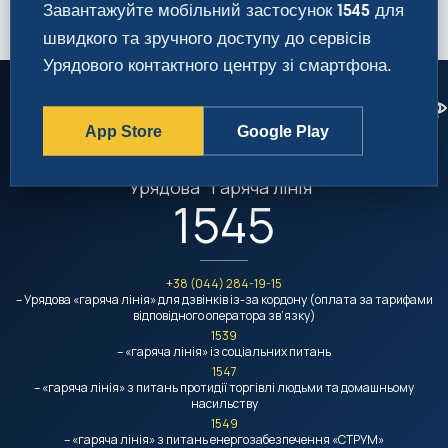
Завантажуйте мобільний застосунок
для
1545
швидкого та зручного доступу до сервісів
Урядового контактного центру зі смартфона.
App Store
Google Play
Урядовий контактний центр
Урядова "гаряча лінія"
1545
+38 (044) 284-19-15
– Урядова «гаряча лінія» для дзвінків із-за кордону (оплата за тарифами
відповідного оператора зв’язку)
1539
– «гаряча лінія» із соціальних питань
1547
– «гаряча лінія» з питань протидії торгівлі людьми та домашньому
насильству
1549
– «гаряча лінія» з питань енергозабезпечення «СТРУМ»