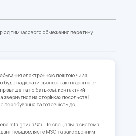
період тимчасового обмеження перетину
перебування електронною поштою чи за
но буде надіслати свої контактні дані на e-
 прізвище та по батькові, контактний
 звернутися на сторінках посольств і
сце перебування та готовність до
riend.mfa.gov.ua/#/. Це спеціальна система
ї дані і повідомляєте МЗС та закордонним