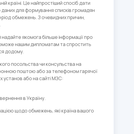
ій країні. Це найпростіший спосіб дати
р даних для формування списків громадян
еріод обмежень. З очевидних причин,
.
й надайте якомога більше інформації про
опоможе нашим дипломатам та спростить
ся додому.
кого посольства чи консульства на
тронною поштою або за телефоном гарячої
их установ або на сайті МЗС:
вернення в Україну.
мацією щодо обмежень, які країна вашого