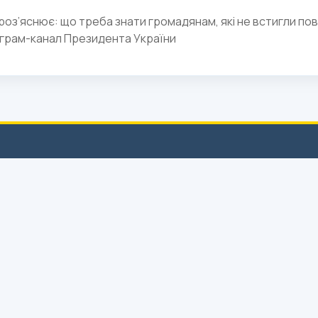
роз’яснює: що треба знати громадянам, які не встигли пов
грам-канал Президента України
Урядова “гаряча лінія”
+38 (044) 284-19-15
Працює цілодобово. Для громадян України, які
перебувають за кордоном. Оплата за тарифами
відповідного оператора зв’язку