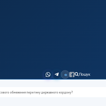
Пошук
часового обмеження перетину державного кордону?