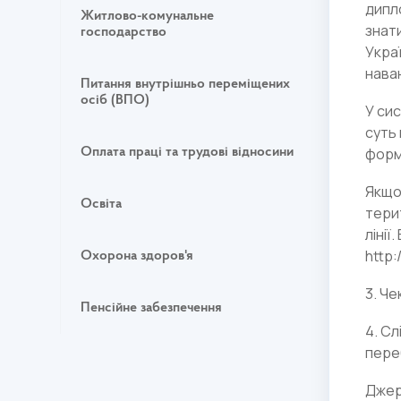
дипл
Житлово-комунальне
знат
господарство
Укра
наван
Питання внутрішньо переміщених
осіб (ВПО)
У си
суть
форм
Оплата праці та трудові відносини
Якщо
Освіта
тери
лінії
http:
Охорона здоров'я
3. Че
Пенсійне забезпечення
4. С
пере
Джер