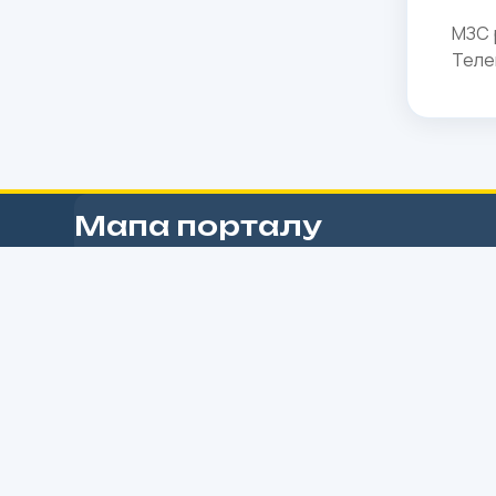
МЗС 
Теле
Мапа порталу
Урядова “гаряча лінія” 1545
Працює цілодобово. Дзвінки з мережі фіксованого
зв’язку
Укртелекому, телефонів мобільних операторів
Київстар, Vodafone Україна, Лайфселл для заявників
безкоштовні.
1539 – “Гаряча лінія” із соціальних