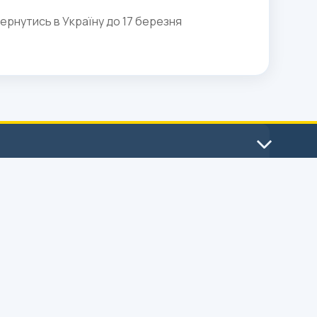
ернутись в Україну до 17 березня
Гаряча лінія для громадян з
порушенням слуху:
Зателефонувати зараз
Урядова “гаряча лінія” 1545 (webcall)
Пн-Чт 9:00 – 18:00, Пт 9:00 – 16:45