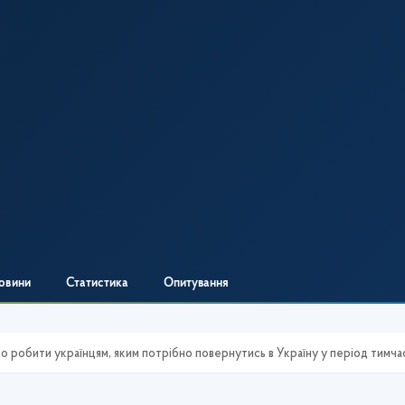
овини
Статистика
Опитування
 робити українцям, яким потрібно повернутись в Україну у період тим