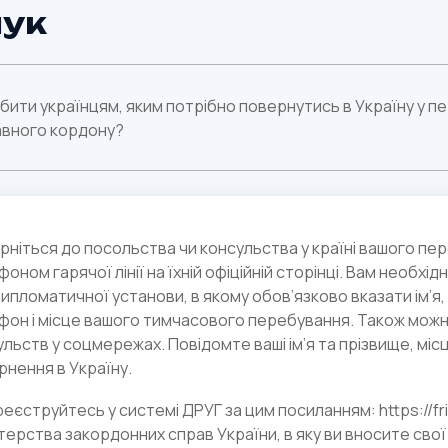
ук
бити українцям, яким потрібно повернутись в Україну у 
вного кордону?
верніться до посольства чи консульства у країні вашого 
оном гарячої лінії на їхній офіційній сторінці. Вам необхід
дипломатичної установи, в якому обов’язково вказати ім’я,
фон і місце вашого тимчасового перебування. Також можна
льств у соцмережах. Повідомте ваші ім’я та прізвище, мі
рнення в Україну.
реєструйтесь у системі ДРУГ за цим посиланням: https://f
стерства закордонних справ України, в яку ви вносите сво