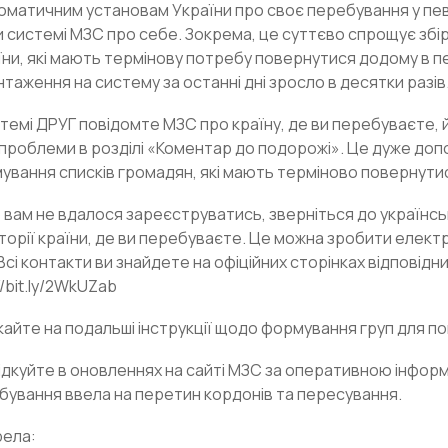
оматичним установам України про своє перебування у певн
и системі МЗС про себе. Зокрема, це суттєво спрощує збі
їни, які мають термінову потребу повернутися додому в п
таження на систему за останні дні зросло в десятки разів
стемі ДРУГ повідомте МЗС про країну, де ви перебуваєте, 
 проблеми в розділі «Коментар до подорожі». Це дуже д
ування списків громадян, які мають терміново повернути
 вам не вдалося зареєструватись, зверніться до українсь
торії країни, де ви перебуваєте. Це можна зробити елек
. Всі контакти ви знайдете на офіційних сторінках відповідн
//bit.ly/2WkUZab
кайте на подальші інструкції щодо формування груп для по
лідкуйте в оновленнях на сайті МЗС за оперативною інфор
бування ввела на перетин кордонів та пересування.
ела: