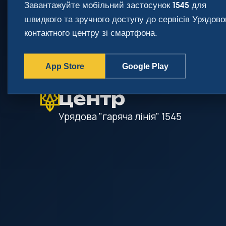
Завантажуйте мобільний застосунок
для
1545
gov.ua
швидкого та зручного доступу до сервісів Урядово
Державні сайти України
контактного центру зі смартфона.
App Store
Google Play
Урядовий кон
центр
Урядова "гаряча лінія"
1545