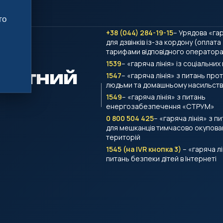
го
+38 (044) 284-19-15
– Урядова «гар
для дзвінків із-за кордону (оплата
тарифами відповідного оператора 
1539
– «гаряча лінія» із соціальних
тактний
1547
– «гаряча лінія» з питань проти
людьми та домашньому насильств
1549
– «гаряча лінія» з питань
енергозабезпечення «СТРУМ»
0 800 504 425
– «гаряча лінія» з п
для мешканців тимчасово окупова
територій
1545 (на IVR кнопка 3)
– «гаряча лі
питань безпеки дітей в Інтернеті