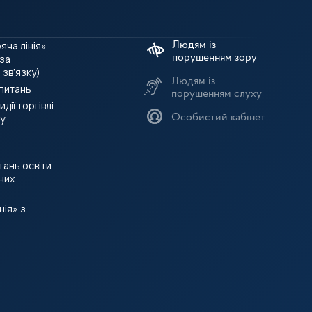
яча лінія»
 за
зв’язку)
Людям із
 питань
порушенням слуху
дії торгівлі
у
Особистий кабінет
итань освіти
них
нія» з