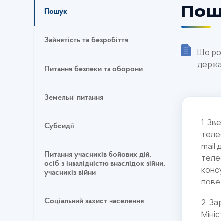
Пош
Пошук
Зайнятість та безробіття
Що ро
держа
Питання безпеки та оборони
Земельні питання
1. З
Субсидії
телеф
mail 
Питання учасників бойових дій,
теле
осіб з інвалідністю внаслідок війни,
консу
учасників війни
пове
2. За
Соціальний захист населення
Міні