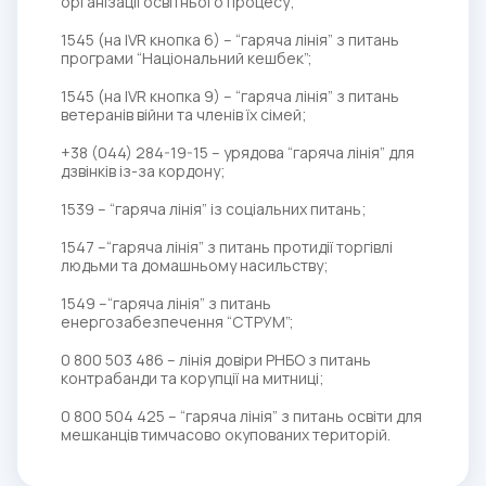
організації освітнього процесу;
1545 (на IVR кнопка 6) – “гаряча лінія” з питань
програми “Національний кешбек”;
1545 (на IVR кнопка 9) – “гаряча лінія” з питань
ветеранів війни та членів їх сімей;
+38 (044) 284-19-15 – урядова “гаряча лінія” для
дзвінків із-за кордону;
1539 – “гаряча лінія” із соціальних питань;
1547 –“гаряча лінія” з питань протидії торгівлі
людьми та домашньому насильству;
1549 –“гаряча лінія” з питань
енергозабезпечення “СТРУМ”;
0 800 503 486 – лінія довіри РНБО з питань
контрабанди та корупції на митниці;
0 800 504 425 – “гаряча лінія” з питань освіти для
мешканців тимчасово окупованих територій.