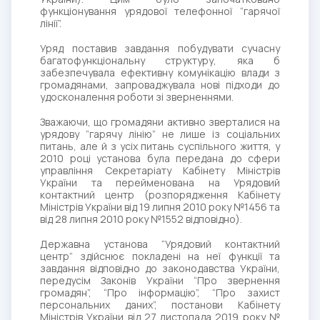
функціонування урядової телефонної “гарячої
лінії”.
Уряд поставив завдання побудувати сучасну
багатофункціональну структуру, яка б
забезпечувала ефективну комунікацію влади з
громадянами, запроваджувала нові підходи до
удосконалення роботи зі зверненнями.
Зважаючи, що громадяни активно зверталися на
урядову “гарячу лінію” не лише із соціальних
питань, але й з усіх питань суспільного життя, у
2010 році установа була передана до сфери
управління Секретаріату Кабінету Міністрів
України та перейменована на Урядовий
контактний центр (розпорядження Кабінету
Міністрів України від 19 липня 2010 року №1456 та
від 28 липня 2010 року №1552 відповідно).
Державна установа “Урядовий контактний
центр” здійснює покладені на неї функції та
завдання відповідно до законодавства України,
передусім Законів України “Про звернення
громадян”, “Про інформацію”, “Про захист
персональних даних”, постанови Кабінету
Міністрів України від 27 листопада 2019 року №