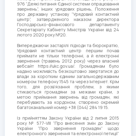
976 “Деякі питання Єдиної системи опрацювання
звернень”, інших урядових рішень, Положення
про державну установу “Урядовий контактний
центр”, затвердженого наказом директора
Господарсько-фінансового департаменту
Секретаріату Кабінету Міністрів України від 24
лютого 2020 року №20.
Випереджаючи застарілі підходи та бюрократію,
Урядовий контактний центр першим почав
приймати не тільки телефонні, а й електронні
звернення (травень 2012 року) через власний
вебсайт https://ukc.gov.ua/. Громадянам було
надано можливість безкоштовно звертатися до
влади за коротким єдиним загальнодержавним
номером телефону 1545 та через Інтернет. Крім
того, для розв’язання проблем, з якими
стикаються громадяни за межами країни, з
метою приймання звернень від громадян, які
перебувають за кордоном, створено окремий
багатоканальний номер +38 (044) 284 19 15.
Із прийняттям Закону України від 2 липня 2015
року № 577-VIII “Про внесення змін до Закону
України “Про звернення громадян” щодо
електронного звернення та електронної петиції”