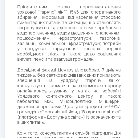
Пріоритетним стало перезавантаження
урядової “гарячої лінії” 1545 для оперативного
збирання інформації від населення стосовно
гуманітарних питань та ситуацій, що становлять
загрозу життю та здоров’ю, а саме: проблем з
водопостачанням, водовідведенням, опаленням;
пошкодженням інфраструктури: газогонів,
залізниці, комунальної інфраструктури; потреби
у продуктах харчування, товарах першої
необхідності, ліках, а також щодо соціальних
виплат, пенсій та евакуації громадян.
Досвідчені фахівці Центру цілодобово, 7 днів на
тиждень, без святкових днів і вихідних приймають
звернення на урядову “гарячу лінію”,
консультують громадян за допомогою сервісу
онлайн-консультування у чатах на вебсайті
Урядового контактного центру, а також
вебсайтах МЗС, Мінсоцполітики, Мінцифри,
державної програми “Доступні кредити 5-7-9%”,
громадської організації Фонд “Відкрита політика”
(платформа «Доступна освіта») із зазначених та
інших питань.
Крім того, консультантами служби підтримки Дія