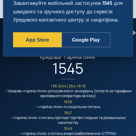
Завантажуйте мобільний застосунок
для
1545
швидкого та зручного доступу до сервісів
Урядового контактного центру зі смартфона.
App Store
Google Play
Урядовий контактний центр
Урядова "гаряча лінія"
1545
+38 (044) 284-19-15
– Урядова «гаряча лінія» для дзвінків із-за кордону (оплата за тарифами
відповідного оператора зв’язку)
1539
– «гаряча лінія» із соціальних питань
1547
– «гаряча лінія» з питань протидії торгівлі людьми та домашньому
насильству
1549
– «гаряча лінія» з питань енергозабезпечення «СТРУМ»