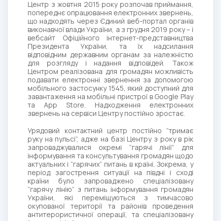
Центр з жовтня 2015 року розпочав приймання,
попереднє опрацювання електронних звернень,
що надходять через Єдиний веб-портал органів
виконавчої влади України, а з грудня 2019 року – і
вебсайт Офіційного інтернет-представництва
Президента України, та їх надсилання
відповідним державним органам за належністю
для розгляду і надання відповідей. Також
Центром реалізована для громадян можливість
подавати електронні звернення за допомогою
мобільного застосунку 1545, який доступний для
завантаження на мобільні пристрої в Google Play
та App Store. Надходження електронних
звернень на сервіси Центру постійно зростає.
Урядовий контактний центр постійно “тримає
руку на пульсі”, адже на базі Центру з року в рік
запроваджувалися окремі “гарячі лінії” для
інформування та консультування громадян щодо
актуальних і “гарячих” питань в країні. Зокрема, у
період загострення ситуації на півдні і сході
країни було запроваджено спеціалізовану
“гарячу лінію” з питань інформування громадян
України, які переміщуються з тимчасово
окупованої території та районів проведення
антитерористичної операції, та спеціалізовану